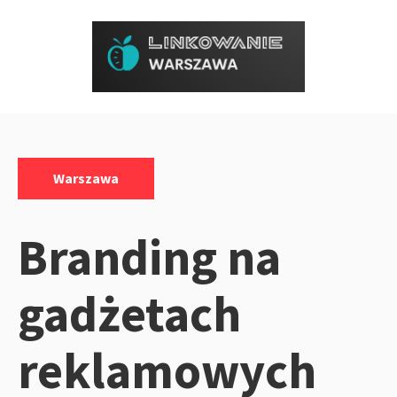
Przejdź
do
treści
Kategorie:
Warszawa
Branding na
gadżetach
reklamowych