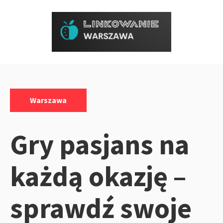
Przejdź
do
treści
Kategorie:
Warszawa
Gry pasjans na
każdą okazję –
sprawdź swoje