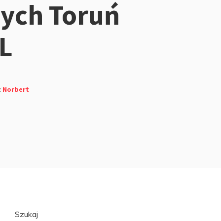
ych Toruń
L
z
Norbert
Przejdź
Szukaj