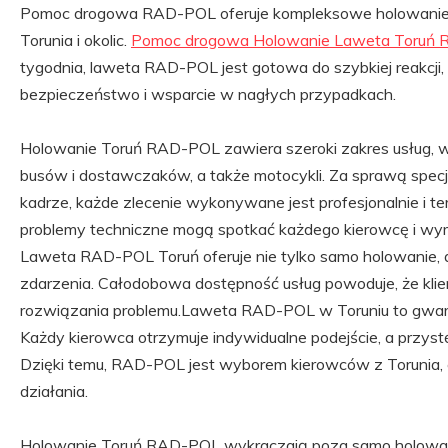
Pomoc drogowa RAD-POL oferuje kompleksowe holowanie i u
Torunia i okolic.
Pomoc drogowa Holowanie Laweta Toruń
tygodnia, laweta RAD-POL jest gotowa do szybkiej reakcji
bezpieczeństwo i wsparcie w nagłych przypadkach.
Holowanie Toruń RAD-POL zawiera szeroki zakres usług,
busów i dostawczaków, a także motocykli. Za sprawą specj
kadrze, każde zlecenie wykonywane jest profesjonalnie i 
problemy techniczne mogą spotkać każdego kierowcę i w
Laweta RAD-POL Toruń oferuje nie tylko samo holowanie, a
zdarzenia. Całodobowa dostępność usług powoduje, że kli
rozwiązania problemu.Laweta RAD-POL w Toruniu to gwaranc
Każdy kierowca otrzymuje indywidualne podejście, a przyst
Dzięki temu, RAD-POL jest wyborem kierowców z Torunia,
działania.
Holowanie Toruń RAD-POL wykraczają poza samo holowan