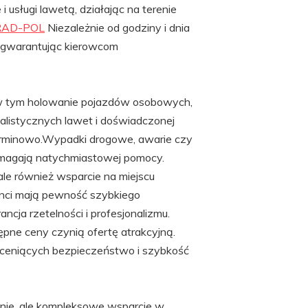
sługi lawetą, działając na terenie
 RAD-POL
Niezależnie od godziny i dnia
, gwarantując kierowcom
 w tym holowanie pojazdów osobowych,
alistycznych lawet i doświadczonej
terminowo.Wypadki drogowe, awarie czy
ymagają natychmiastowej pomocy.
le również wsparcie na miejscu
enci mają pewność szybkiego
ja rzetelności i profesjonalizmu.
ępne ceny czynią ofertę atrakcyjną.
 ceniących bezpieczeństwo i szybkość
ie, ale kompleksowe wsparcie w