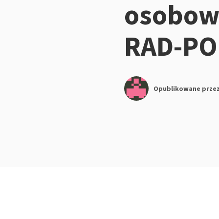
osobow
RAD-PO
Opublikowane prze