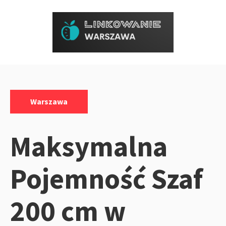
Przejdź
do
treści
Kategorie:
Warszawa
Maksymalna
Pojemność Szaf
200 cm w