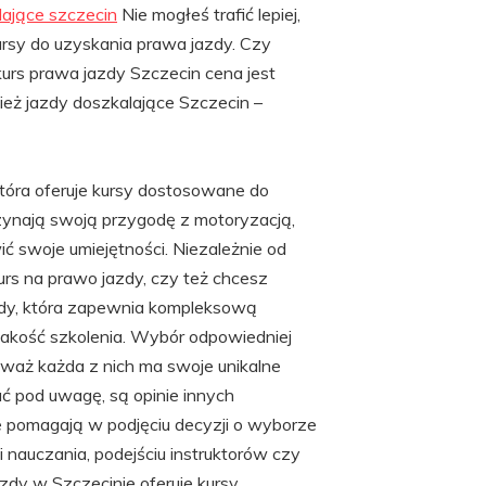
lające szczecin
Nie mogłeś trafić lepiej,
rsy do uzyskania prawa jazdy. Czy
kurs prawa jazdy Szczecin cena jest
eż jazdy doszkalające Szczecin –
tóra oferuje kursy dostosowane do
zynają swoją przygodę z motoryzacją,
wić swoje umiejętności. Niezależnie od
urs na prawo jazdy, czy też chcesz
azdy, która zapewnia kompleksową
jakość szkolenia. Wybór odpowiedniej
eważ każda z nich ma swoje unikalne
ać pod uwagę, są opinie innych
re pomagają w podjęciu decyzji o wyborze
i nauczania, podejściu instruktorów czy
azdy w Szczecinie oferuje kursy