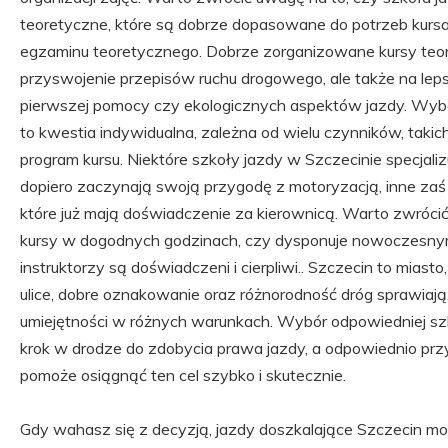
teoretyczne, które są dobrze dopasowane do potrzeb kursa
egzaminu teoretycznego. Dobrze zorganizowane kursy teor
przyswojenie przepisów ruchu drogowego, ale także na le
pierwszej pomocy czy ekologicznych aspektów jazdy. Wybór
to kwestia indywidualna, zależna od wielu czynników, takich j
program kursu. Niektóre szkoły jazdy w Szczecinie specjaliz
dopiero zaczynają swoją przygodę z motoryzacją, inne zaś
które już mają doświadczenie za kierownicą. Warto zwrócić
kursy w dogodnych godzinach, czy dysponuje nowoczesny
instruktorzy są doświadczeni i cierpliwi.. Szczecin to miasto
ulice, dobre oznakowanie oraz różnorodność dróg sprawiają
umiejętności w różnych warunkach. Wybór odpowiedniej sz
krok w drodze do zdobycia prawa jazdy, a odpowiednio pr
pomoże osiągnąć ten cel szybko i skutecznie.
Gdy wahasz się z decyzją, jazdy doszkalające Szczecin m