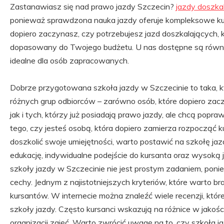
Zastanawiasz się nad prawo jazdy Szczecin?
jazdy doszka
ponieważ sprawdzona nauka jazdy oferuje kompleksowe ku
dopiero zaczynasz, czy potrzebujesz jazd doszkalających, 
dopasowany do Twojego budżetu. U nas dostępne są równi
idealne dla osób zapracowanych.
Dobrze przygotowana szkoła jazdy w Szczecinie to taka, k
różnych grup odbiorców – zarówno osób, które dopiero zac
jak i tych, którzy już posiadają prawo jazdy, ale chcą popra
tego, czy jesteś osobą, która dopiero zamierza rozpocząć k
doszkolić swoje umiejętności, warto postawić na szkołę j
edukację, indywidualne podejście do kursanta oraz wysoką 
szkoły jazdy w Szczecinie nie jest prostym zadaniem, poni
cechy. Jednym z najistotniejszych kryteriów, które warto br
kursantów. W internecie można znaleźć wiele recenzji, któ
szkoły jazdy. Często kursanci wskazują na różnice w jakośc
organizacji zajęć. Warto zwrócić uwagę na to, czy szkoła j