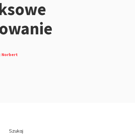
ksowe
towanie
z
Norbert
Przejdź
Szukaj