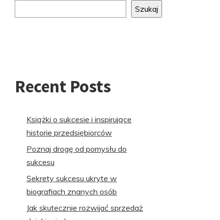
do
Szukaj
stopki
Recent Posts
Książki o sukcesie i inspirujące
historie przedsiębiorców
Poznaj drogę od pomysłu do
sukcesu
Sekrety sukcesu ukryte w
biografiach znanych osób
Jak skutecznie rozwijać sprzedaż