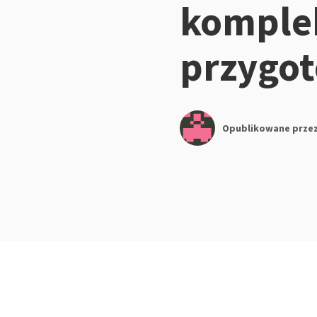
komple
przygo
Opublikowane prze