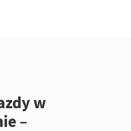
azdy w
ie –