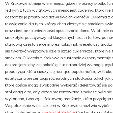
W Krakowie istnieje wiele miejsc, gdzie miłośnicy słodkośc
Jednym z tych wyjątkowych miejsc jest cukiernia, która nie t
dostarcza je prosto pod drzwi swoich klientów. Cukierni
rozwiązanie dla tych, którzy chcą cieszyć się smakiem świ
oraz ciast bez konieczności opuszczania domu. W ofercie c
smakołyki, począwszy od klasycznych ciast i tortów, po n
stanowią często serce imprez, takich jak wesela czy urodzin
się tworzyć wyjątkowe dzieła sztuki cukierniczej, które ni
smakiem. Cukiernia z Krakowa nieustannie eksperymentuje z
dekoracjami, aby zaspokoić gusta najbardziej wymagających 
propozycja, która cieszy się rosnącą popularnością w Krak
estetyczna prezentacja różnorodnych słodkości, takich jak ci
które goście mogą swobodnie wybierać i delektować się pod
stół dbają o to, aby każda prezentowana słodkość była nie 
wykonana, tworząc efektowną aranżację, która przyciąga wz
Współcześnie wiele cukierni w Krakowie umożliwia wybór 
strony internetowe.
słodki stół Kraków
Ciasteczko.com/ofert