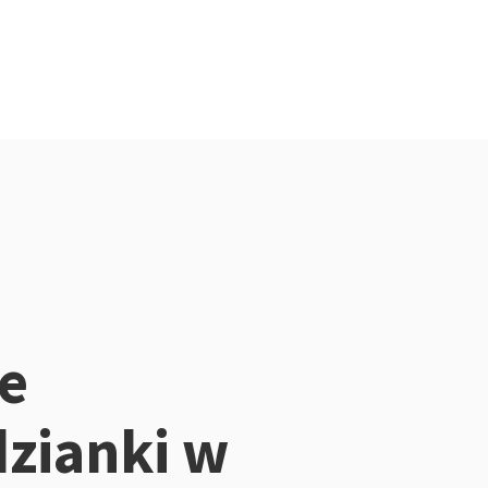
e
zianki w