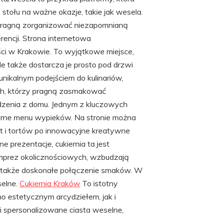
stołu na ważne okazje, takie jak wesela.
 pragną zorganizować niezapomnianą
ncji. Strona internetowa
ci w Krakowie. To wyjątkowe miejsce,
e także dostarcza je prosto pod drzwi
unikalnym podejściem do kulinariów,
h, którzy pragną zasmakować
dzenia z domu. Jednym z kluczowych
zerne menu wypieków. Na stronie można
ast i tortów po innowacyjne kreatywne
e prezentacje, cukiernia ta jest
imprez okolicznościowych, wzbudzają
e także doskonałe połączenie smaków. W
selne.
Cukiernia Kraków
To istotny
no estetycznym arcydziełem, jak i
i spersonalizowane ciasta weselne,