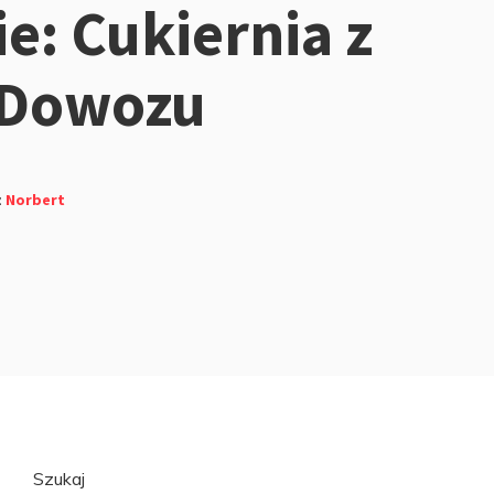
e: Cukiernia z
 Dowozu
z
Norbert
Przejdź
Szukaj