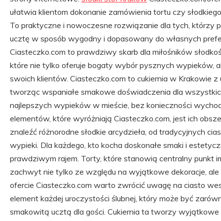
ułatwia klientom dokonanie zamówienia tortu czy słodkiego 
To praktyczne i nowoczesne rozwiązanie dla tych, którzy
ucztę w sposób wygodny i dopasowany do własnych prefere
Ciasteczko.com to prawdziwy skarb dla miłośników słodkoś
które nie tylko oferuje bogaty wybór pysznych wypieków, al
swoich klientów. Ciasteczko.com to cukiernia w Krakowie z 
tworząc wspaniałe smakowe doświadczenia dla wszystkic
najlepszych wypieków w mieście, bez konieczności wycho
elementów, które wyróżniają Ciasteczko.com, jest ich obs
znaleźć różnorodne słodkie arcydzieła, od tradycyjnych ci
wypieki. Dla każdego, kto kocha doskonałe smaki i estetyczn
prawdziwym rajem. Torty, które stanowią centralny punkt 
zachwyt nie tylko ze względu na wyjątkowe dekoracje, al
ofercie Ciasteczko.com warto zwrócić uwagę na ciasto we
element każdej uroczystości ślubnej, który może być zarów
smakowitą ucztą dla gości. Cukiernia ta tworzy wyjątkowe 