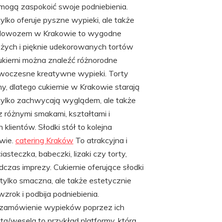
i mogą zaspokoić swoje podniebienia.
ylko oferuje pyszne wypieki, ale także
a z dowozem w Krakowie to wygodne
eżych i pięknie udekorowanych tortów
ukierni można znaleźć różnorodne
owoczesne kreatywne wypieki. Torty
y, dlatego cukiernie w Krakowie starają
e tylko zachwycają wyglądem, ale także
 różnymi smakami, kształtami i
klientów. Słodki stół to kolejna
owie.
catering Kraków
To atrakcyjna i
asteczka, babeczki, lizaki czy torty,
czas imprezy. Cukiernie oferujące słodki
tylko smaczna, ale także estetycznie
rok i podbija podniebienia.
i zamówienie wypieków poprzez ich
a/wesela to przykład platformy, która