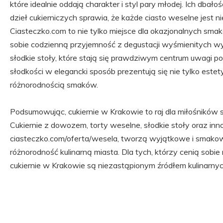
które idealnie oddają charakter i styl pary młodej. Ich dbało
dzieł cukierniczych sprawia, że każde ciasto weselne jest 
Ciasteczko.com to nie tylko miejsce dla okazjonalnych smako
sobie codzienną przyjemność z degustacji wyśmienitych wy
słodkie stoły, które stają się prawdziwym centrum uwagi p
słodkości w elegancki sposób prezentują się nie tylko este
różnorodnością smaków.
Podsumowując, cukiernie w Krakowie to raj dla miłośników
Cukiernie z dowozem, torty weselne, słodkie stoły oraz inn
ciasteczko.com/oferta/wesela, tworzą wyjątkowe i smako
różnorodność kulinarną miasta. Dla tych, którzy cenią sobie 
cukiernie w Krakowie są niezastąpionym źródłem kulinarnyc