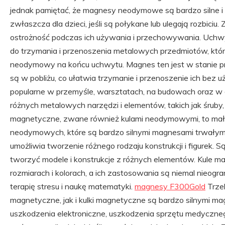
jednak pamiętać, że magnesy neodymowe są bardzo silne i 
zwłaszcza dla dzieci, jeśli są połykane lub ulegają rozbici
ostrożność podczas ich używania i przechowywania. Uchw
do trzymania i przenoszenia metalowych przedmiotów, kt
neodymowy na końcu uchwytu. Magnes ten jest w stanie p
są w pobliżu, co ułatwia trzymanie i przenoszenie ich bez
popularne w przemyśle, warsztatach, na budowach oraz w
różnych metalowych narzędzi i elementów, takich jak śruby, n
magnetyczne, zwane również kulami neodymowymi, to ma
neodymowych, które są bardzo silnymi magnesami trwałymi. K
umożliwia tworzenie różnego rodzaju konstrukcji i figurek. S
tworzyć modele i konstrukcje z różnych elementów. Kule 
rozmiarach i kolorach, a ich zastosowania są niemal nieogra
terapię stresu i naukę matematyki.
magnesy F300Gold
Trze
magnetyczne, jak i kulki magnetyczne są bardzo silnymi 
uszkodzenia elektroniczne, uszkodzenia sprzętu medycznego