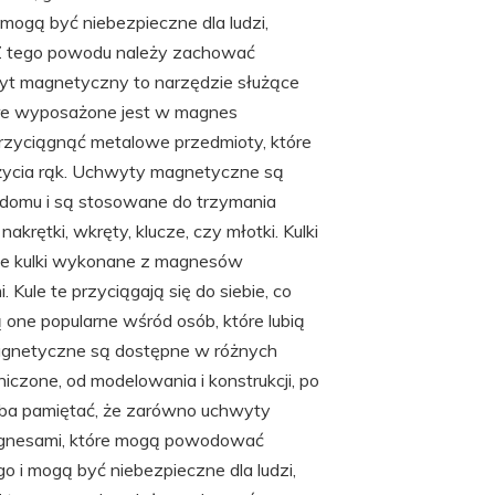
mogą być niebezpieczne dla ludzi,
u. Z tego powodu należy zachować
yt magnetyczny to narzędzie służące
óre wyposażone jest w magnes
rzyciągnąć metalowe przedmioty, które
 użycia rąk. Uchwyty magnetyczne są
 domu i są stosowane do trzymania
akrętki, wkręty, klucze, czy młotki. Kulki
łe kulki wykonane z magnesów
ule te przyciągają się do siebie, co
ą one popularne wśród osób, które lubią
magnetyczne są dostępne w różnych
niczone, od modelowania i konstrukcji, po
ba pamiętać, że zarówno uchwyty
magnesami, które mogą powodować
 i mogą być niebezpieczne dla ludzi,