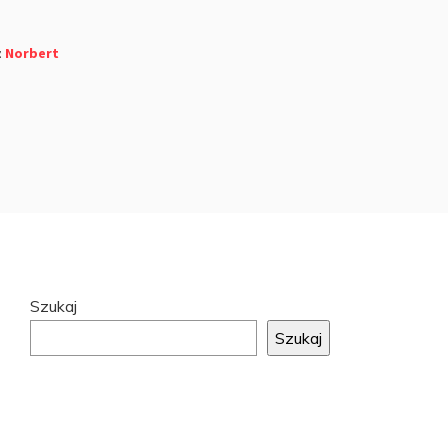
z
Norbert
Przejdź
Szukaj
do
Szukaj
stopki