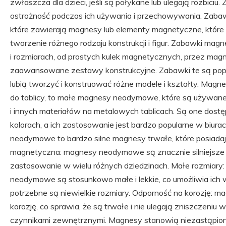
zwłaszcza dla dzieci, jeśli są połykane lub ulegają rozbici
ostrożność podczas ich używania i przechowywania. Zaba
które zawierają magnesy lub elementy magnetyczne, które pr
tworzenie różnego rodzaju konstrukcji i figur. Zabawki ma
i rozmiarach, od prostych kulek magnetycznych, przez magne
zaawansowane zestawy konstrukcyjne. Zabawki te są popula
lubią tworzyć i konstruować różne modele i kształty. Magn
do tablicy, to małe magnesy neodymowe, które są używane 
i innych materiałów na metalowych tablicach. Są one dostę
kolorach, a ich zastosowanie jest bardzo popularne w biur
neodymowe to bardzo silne magnesy trwałe, które posiadają w
magnetyczna: magnesy neodymowe są znacznie silniejsze n
zastosowanie w wielu różnych dziedzinach. Małe rozmiary: 
neodymowe są stosunkowo małe i lekkie, co umożliwia ich 
potrzebne są niewielkie rozmiary. Odporność na korozję:
korozję, co sprawia, że są trwałe i nie ulegają zniszczeniu 
czynnikami zewnętrznymi. Magnesy stanowią niezastąpion