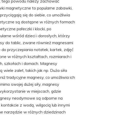
u. Z tego powodu należy zachować
wki magnetyczne to popularne zabawki,
zyciągają się do siebie, co umożliwia
gnetyczne są dostępne w różnych formach
tyczne pałeczki i klocki, po
rne wśród dzieci i dorosłych, którzy
esy do tablic, zwane również magnesami
do przyczepiania notatek, kartek, zdjęć
pne w różnych kształtach, rozmiarach i
ach, szkołach i domach. Magnesy
iele zalet, takich jak np. Duża siła
iż tradycyjne magnesy, co umożliwia ich
mimo swojej dużej siły, magnesy
wykorzystanie w miejscach, gdzie
 magnesy neodymowe są odporne na
w kontakcie z wodą, wilgocią lub innymi
e narzędzie w różnych dziedzinach