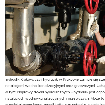
hydraulik Kraków, czyli hydraulik w Krakowie zajmuje się 
instalacjami wodno-kanalizacyjnymi oraz grzewczymi. Usługi
w tym: Naprawy awarii hydraulicznych – hydraulik jest odp
instalacjach wodno-kanalizacyjnych i grzewczych. Może t
przeciekającego kranu, awarii kotła, czy usterki w rurach. I