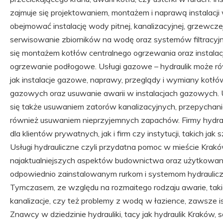
zajmuje się projektowaniem, montażem i naprawą instalacj
obejmować instalację wody pitnej, kanalizacyjnej, grzewczej
serwisowanie zbiorników na wodę oraz systemów filtracyjn
się montażem kotłów centralnego ogrzewania oraz instala
ogrzewanie podłogowe. Usługi gazowe – hydraulik może r
jak instalacje gazowe, naprawy, przeglądy i wymiany kotł
gazowych oraz usuwanie awarii w instalacjach gazowych. Us
się także usuwaniem zatorów kanalizacyjnych, przepychaniem
również usuwaniem nieprzyjemnych zapachów. Firmy hydra
dla klientów prywatnych, jak i firm czy instytucji, takich jak
Usługi hydrauliczne czyli przydatna pomoc w mieście Krakó
najaktualniejszych aspektów budownictwa oraz użytkowani
odpowiednio zainstalowanym rurkom i systemom hydraulic
Tymczasem, ze względu na rozmaitego rodzaju awarie, takie
kanalizacje, czy też problemy z wodą w łazience, zawsze is
Znawcy w dziedzinie hydrauliki, tacy jak hydraulik Kraków,