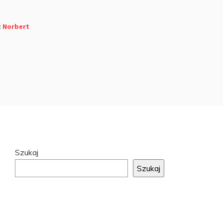
z
Norbert
Przejdź
Szukaj
do
Szukaj
stopki