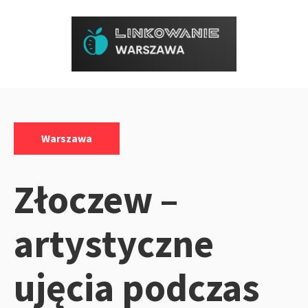
Przejdź
do
treści
Kategorie:
Warszawa
Złoczew –
artystyczne
ujęcia podczas