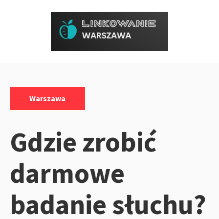
Przejdź
do
treści
Kategorie:
Warszawa
Gdzie zrobić
darmowe
badanie słuchu?