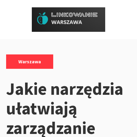
Przejdź
do
treści
Kategorie:
Warszawa
Jakie narzędzia
ułatwiają
zarządzanie