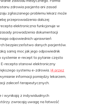
onywanie zawodu medycznego. Forma
 stanu zdrowia pacjenta ani zasad
zaju zgłaszanego problemu lekarz może
rzebę przeprowadzenia dalszej
ecepta elektroniczna funkcjonuje w
z zasady prowadzenia dokumentacji
maga odpowiednich uprawnień
ch bezpieczeństwo danych pacjentów.
taką samą moc jak jego odpowiednik
 systemie e-recept to pytanie często
. E-recepta stanowi elektroniczny
 większego systemu e-zdrowia.
l4 przez
 wymianie informacji pomiędzy lekarzem,
acji zaleceń terapeutycznych.
i wynikają z indywidualnych
którzy zwracają uwagę na łatwość