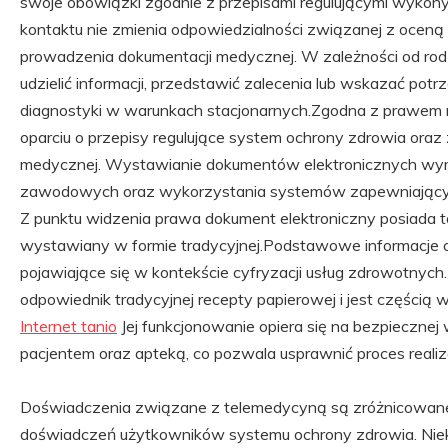
swoje obowiązki zgodnie z przepisami regulującymi wyk
kontaktu nie zmienia odpowiedzialności związanej z oceną
prowadzenia dokumentacji medycznej. W zależności od rod
udzielić informacji, przedstawić zalecenia lub wskazać pot
diagnostyki w warunkach stacjonarnych.Zgodna z prawem r
oparciu o przepisy regulujące system ochrony zdrowia ora
medycznej. Wystawianie dokumentów elektronicznych wy
zawodowych oraz wykorzystania systemów zapewniający
Z punktu widzenia prawa dokument elektroniczny posiada 
wystawiany w formie tradycyjnej.Podstawowe informacje o
pojawiające się w kontekście cyfryzacji usług zdrowotnych
odpowiednik tradycyjnej recepty papierowej i jest częścią
Internet tanio
Jej funkcjonowanie opiera się na bezpiecznej
pacjentem oraz apteką, co pozwala usprawnić proces realiz
Doświadczenia związane z telemedycyną są zróżnicowane 
doświadczeń użytkowników systemu ochrony zdrowia. Nie