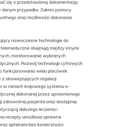
ać się z przedstawioną dokumentacją
 w danym przypadku. Zakres pomocy
owotnego oraz możliwości dokonania
ujący nowoczesne technologie do
 telemedyczne obejmują między innymi
cznych, monitorowanie wybranych
ycznych. Rozwój technologii cyfrowych
ego funkcjonowania wielu placówek
z obowiązujących regulacji
ym w ramach krajowego systemu e-
dycznej dokonanej przez uprawnionego
i zdrowotnej pacjenta oraz dostępnej
otyczącą dalszego leczenia i
ma recepty umożliwia sprawne
az aptekami bez konieczności