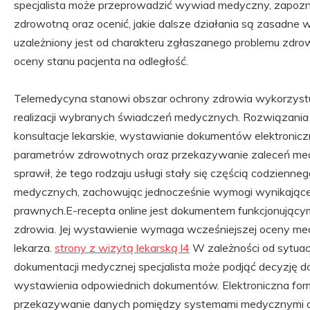
specjalista może przeprowadzić wywiad medyczny, zapozn
zdrowotną oraz ocenić, jakie dalsze działania są zasadne
uzależniony jest od charakteru zgłaszanego problemu zdr
oceny stanu pacjenta na odległość.
Telemedycyna stanowi obszar ochrony zdrowia wykorzyst
realizacji wybranych świadczeń medycznych. Rozwiązania
konsultacje lekarskie, wystawianie dokumentów elektroni
parametrów zdrowotnych oraz przekazywanie zaleceń med
sprawił, że tego rodzaju usługi stały się częścią codzienn
medycznych, zachowując jednocześnie wymogi wynikające 
prawnych.E-recepta online jest dokumentem funkcjonując
zdrowia. Jej wystawienie wymaga wcześniejszej oceny me
lekarza.
strony z wizytą lekarską l4
W zależności od sytuacj
dokumentacji medycznej specjalista może podjąć decyzję d
wystawienia odpowiednich dokumentów. Elektroniczna for
przekazywanie danych pomiędzy systemami medycznymi or