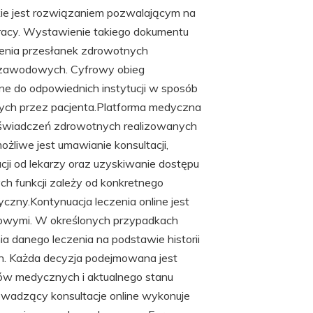
skie jest rozwiązaniem pozwalającym na
racy. Wystawienie takiego dokumentu
enia przesłanek zdrowotnych
 zawodowych. Cyfrowy obieg
e do odpowiednich instytucji w sposób
nych przez pacjenta.Platforma medyczna
ję świadczeń zdrowotnych realizowanych
żliwe jest umawianie konsultacji,
ji od lekarzy oraz uzyskiwanie dostępu
 funkcji zależy od konkretnego
czny.Kontynuacja leczenia online jest
nowymi. W określonych przypadkach
 danego leczenia na podstawie historii
ch. Każda decyzja podejmowana jest
ów medycznych i aktualnego stanu
rowadzący konsultacje online wykonuje