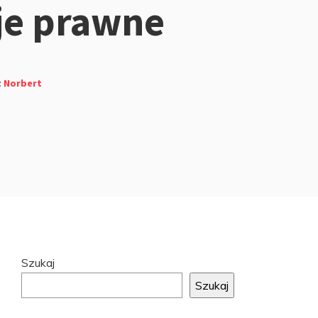
je prawne
z
Norbert
Przejdź
Szukaj
do
Szukaj
stopki