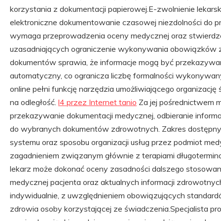
korzystania z dokumentacji papierowej.E-zwolnienie lekar
elektroniczne dokumentowanie czasowej niezdolności do p
wymaga przeprowadzenia oceny medycznej oraz stwierdz
uzasadniających ograniczenie wykonywania obowiązków
dokumentów sprawia, że informacje mogą być przekazywan
automatyczny, co ogranicza liczbę formalności wykonywa
online pełni funkcję narzędzia umożliwiającego organizac
na odległość.
l4 przez Internet tanio
Za jej pośrednictwem mo
przekazywanie dokumentacji medycznej, odbieranie informac
do wybranych dokumentów zdrowotnych. Zakres dostępnych
systemu oraz sposobu organizacji usług przez podmiot medy
zagadnieniem związanym głównie z terapiami długotermi
lekarz może dokonać oceny zasadności dalszego stosowania
medycznej pacjenta oraz aktualnych informacji zdrowotny
indywidualnie, z uwzględnieniem obowiązujących standard
zdrowia osoby korzystającej ze świadczenia.Specjalista p