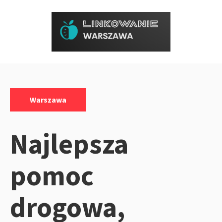
Przejdź
do
treści
Kategorie:
Warszawa
Najlepsza
pomoc
drogowa,