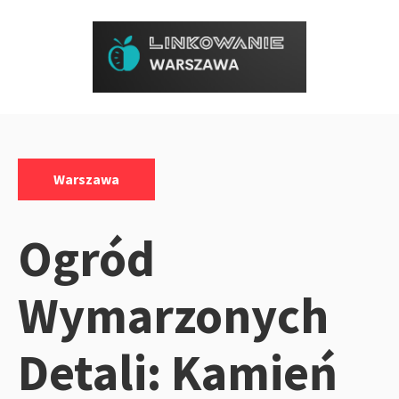
Przejdź
do
treści
Kategorie:
Warszawa
Ogród
Wymarzonych
Detali: Kamień