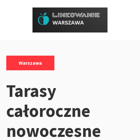
Przejdź
do
treści
Kategorie:
Warszawa
Tarasy
całoroczne
nowoczesne