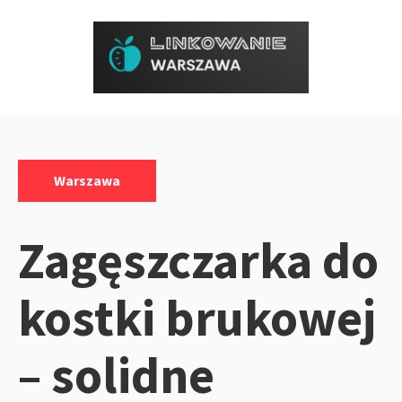
Przejdź
do
treści
Kategorie:
Warszawa
Zagęszczarka do
kostki brukowej
– solidne